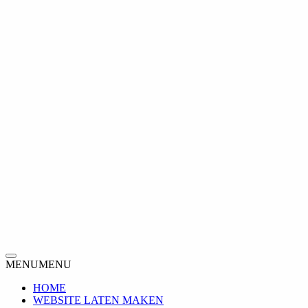
Toggle
MENU
MENU
navigation
HOME
WEBSITE LATEN MAKEN